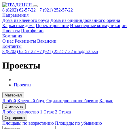
8 (8202) 62-57-22
+7 (921) 252-57-22
Направления
Дома из клееного бруса
Дома из оцилиндрованного бревна
Каркасные дома
Проектирование
Инженерные коммуникации
Проекты
Портфолио
Компания
О нас
Реквизиты
Вакансии
Контакты
8 (8202) 62-57-22
+7 (921) 252-57-22
info@tr35.su
Проекты
Проекты
Материал
Любой
Клееный брус
Оцилиндрованное бревно
Каркас
Этажность
Любое количество
1 Этаж
2 Этажа
Сортировка
Площадь: по возрастанию
Площадь: по убыванию